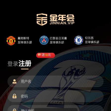
送
18
元
注册
登录