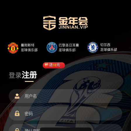
送
18
元
注册
登录